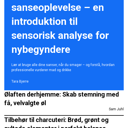
sanseoplevelse – en
introduktion til
sensorisk analyse for
nybegyndere
Lær at bruge alle dine sanser, når du smager – og forstå, hvordan
professionelle vurderer mad og drikke
Tara Bjerre
Ølaften derhjemme: Skab stemning med
få, velvalgte øl
Sam Juhl
Tilbehør til charcuteri: Brød, grønt og