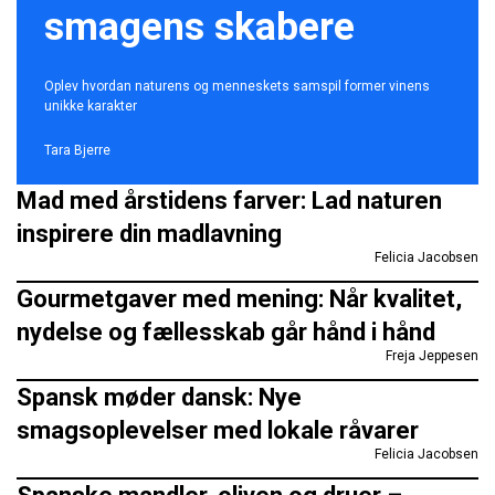
smagens skabere
Oplev hvordan naturens og menneskets samspil former vinens
unikke karakter
Tara Bjerre
Mad med årstidens farver: Lad naturen
inspirere din madlavning
Felicia Jacobsen
Gourmetgaver med mening: Når kvalitet,
nydelse og fællesskab går hånd i hånd
Freja Jeppesen
Spansk møder dansk: Nye
smagsoplevelser med lokale råvarer
Felicia Jacobsen