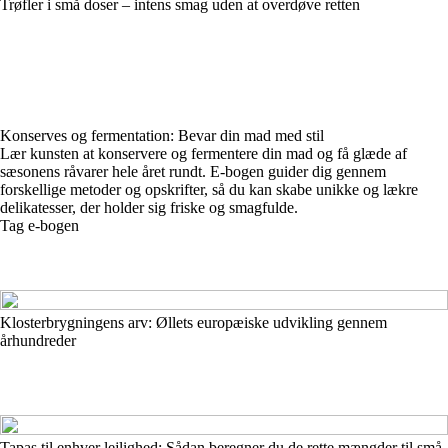
Trøfler i små doser – intens smag uden at overdøve retten
Konserves og fermentation: Bevar din mad med stil
Lær kunsten at konservere og fermentere din mad og få glæde af
sæsonens råvarer hele året rundt. E-bogen guider dig gennem
forskellige metoder og opskrifter, så du kan skabe unikke og lækre
delikatesser, der holder sig friske og smagfulde.
Tag e-bogen
Klosterbrygningens arv: Øllets europæiske udvikling gennem
århundreder
Tapas til enhver lejlighed: Sådan beregner du de rette mængder til små